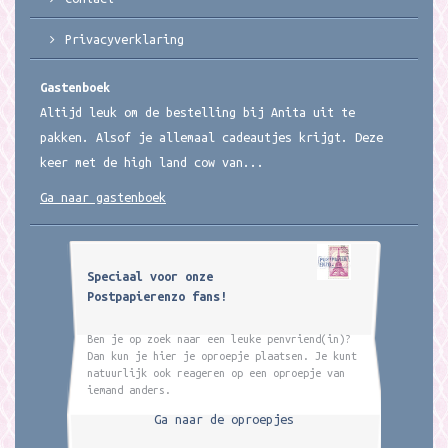
Privacyverklaring
Gastenboek
Altijd leuk om de bestelling bij Anita uit te
pakken. Alsof je allemaal cadeautjes krijgt. Deze
keer met de high land cow van...
Ga naar gastenboek
Speciaal voor onze
Postpapierenzo fans!
Ben je op zoek naar een leuke penvriend(in)?
Dan kun je hier je oproepje plaatsen. Je kunt
natuurlijk ook reageren op een oproepje van
iemand anders.
Ga naar de oproepjes