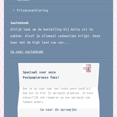
Privacyverklaring
Gastenboek
Altijd leuk om de bestelling bij Anita uit te
pakken. Alsof je allemaal cadeautjes krijgt. Deze
keer met de high land cow van...
Ga naar gastenboek
Speciaal voor onze
Postpapierenzo fans!
Ben je op zoek naar een leuke penvriend(in)?
Dan kun je hier je oproepje plaatsen. Je kunt
natuurlijk ook reageren op een oproepje van
iemand anders.
Ga naar de oproepjes