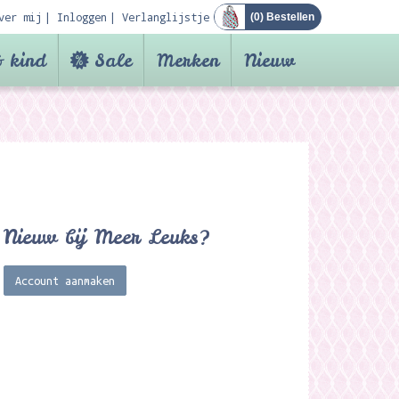
ver mij
Inloggen
Verlanglijstje
(
0
) Bestellen
 kind
Sale
Merken
Nieuw
Nieuw bij Meer Leuks?
Account aanmaken