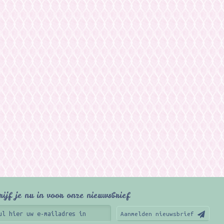
rijf je nu in voor onze nieuwsbrief
Aanmelden nieuwsbrief