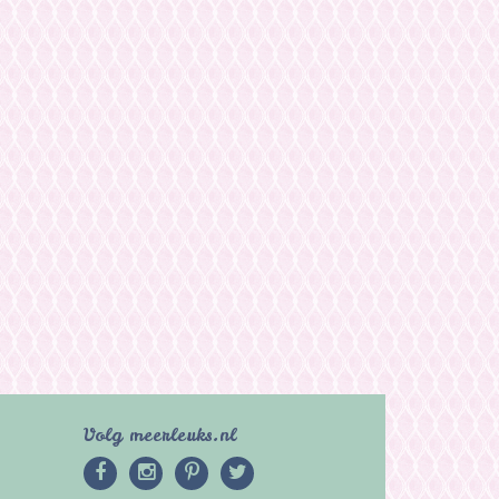
Volg meerleuks.nl