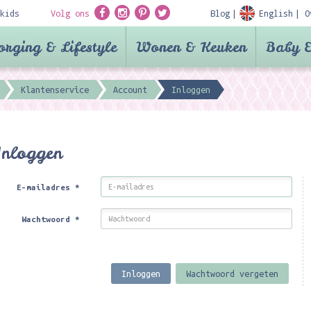
kids
Volg ons
Blog
English
O
orging & Lifestyle
Wonen & Keuken
Baby &
Klantenservice
Account
Inloggen
Inloggen
E-mailadres
*
Wachtwoord
*
Inloggen
Wachtwoord vergeten