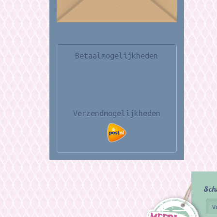
Betaalmogelijkheden
Verzendmogelijkheden
Sch