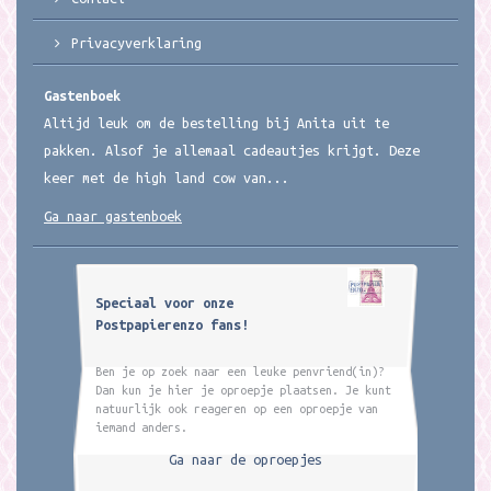
Privacyverklaring
Gastenboek
Altijd leuk om de bestelling bij Anita uit te
pakken. Alsof je allemaal cadeautjes krijgt. Deze
keer met de high land cow van...
Ga naar gastenboek
Speciaal voor onze
Postpapierenzo fans!
Ben je op zoek naar een leuke penvriend(in)?
Dan kun je hier je oproepje plaatsen. Je kunt
natuurlijk ook reageren op een oproepje van
iemand anders.
Ga naar de oproepjes