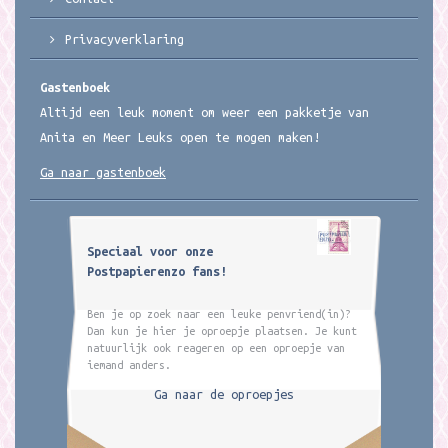
Privacyverklaring
Gastenboek
Altijd een leuk moment om weer een pakketje van
Anita en Meer Leuks open te mogen maken!
Ga naar gastenboek
Speciaal voor onze
Postpapierenzo fans!
Ben je op zoek naar een leuke penvriend(in)?
Dan kun je hier je oproepje plaatsen. Je kunt
natuurlijk ook reageren op een oproepje van
iemand anders.
Ga naar de oproepjes