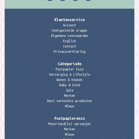
Klantenservice
Account
Veelgestelde vragen
Algemene voorwaarden
English
Contact
Privacyverklaring
Categorieën
Postpapier Enzo
Verzorging & Lifestyle
Wonen & Keuken
Baby & kind
Sale
Merken
Best verkochte producten
Nieuw
Postpapierenzo
Penvriend(in) oproepjes
Merken
Nieuw