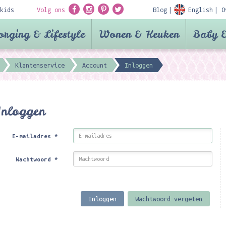
kids
Volg ons
Blog
English
O
orging & Lifestyle
Wonen & Keuken
Baby &
Klantenservice
Account
Inloggen
Inloggen
E-mailadres
*
Wachtwoord
*
Inloggen
Wachtwoord vergeten