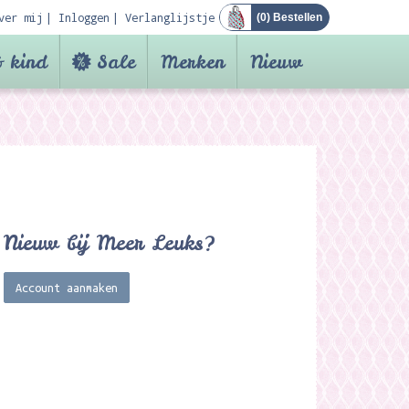
ver mij
Inloggen
Verlanglijstje
(
0
) Bestellen
 kind
Sale
Merken
Nieuw
Nieuw bij Meer Leuks?
Account aanmaken