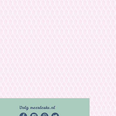
Volg meerleuks.nl