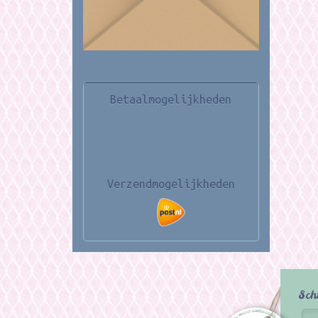
Betaalmogelijkheden
Verzendmogelijkheden
Sch