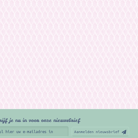
rijf je nu in voor onze nieuwsbrief
Aanmelden nieuwsbrief