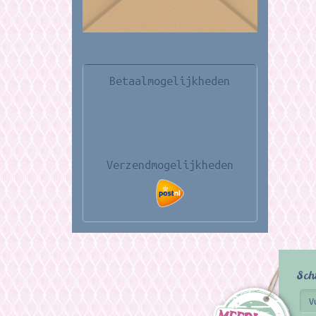
Betaalmogelijkheden
Verzendmogelijkheden
Sch