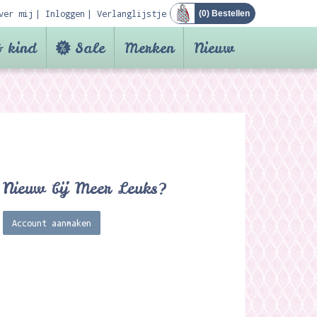
ver mij
Inloggen
Verlanglijstje
(
0
) Bestellen
 kind
Sale
Merken
Nieuw
Nieuw bij Meer Leuks?
Account aanmaken