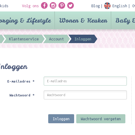
kids
Volg ons
Blog
English
O
orging & Lifestyle
Wonen & Keuken
Baby &
Klantenservice
Account
Inloggen
Inloggen
E-mailadres
*
Wachtwoord
*
Inloggen
Wachtwoord vergeten