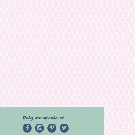
Volg meerleuks.nl