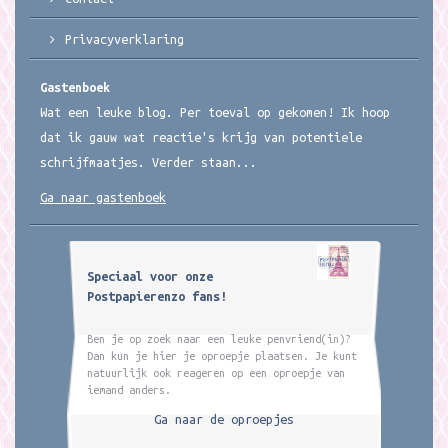
Privacyverklaring
Gastenboek
Wat een leuke blog. Per toeval op gekomen! Ik hoop
dat ik gauw wat reactie's krijg van potentiele
schrijfmaatjes. Verder staan...
Ga naar gastenboek
Speciaal voor onze
Postpapierenzo fans!
Ben je op zoek naar een leuke penvriend(in)?
Dan kun je hier je oproepje plaatsen. Je kunt
natuurlijk ook reageren op een oproepje van
iemand anders.
Ga naar de oproepjes