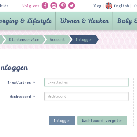
kids
Volg ons
Blog
English
O
orging & Lifestyle
Wonen & Keuken
Baby &
Klantenservice
Account
Inloggen
Inloggen
E-mailadres
*
Wachtwoord
*
Inloggen
Wachtwoord vergeten