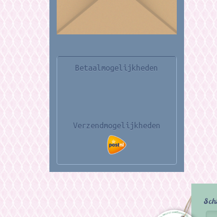
Betaalmogelijkheden
Verzendmogelijkheden
Sch