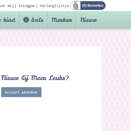
ver mij
Inloggen
Verlanglijstje
(
0
) Bestellen
 kind
Sale
Merken
Nieuw
Nieuw bij Meer Leuks?
Account aanmaken