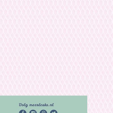
Volg meerleuks.nl