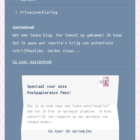
Privacyverklaring
Gastenboek
Wat een leuke blog. Per toeval op gekomen! Ik hoop
dat ik gauw wat reactie's krijg van potentiele
schrijfmaatjes. Verder staan...
Ga naar gastenboek
Speciaal voor onze
Postpapierenzo fans!
Ben je op zoek naar een leuke penvriend(in)?
Dan kun je hier je oproepje plaatsen. Je kunt
natuurlijk ook reageren op een oproepje van
iemand anders.
Ga naar de oproepjes