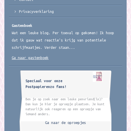
Privacyverklaring
Gastenboek
Wat een leuke blog. Per toeval op gekomen! Ik hoop
dat ik gauw wat reactie's krijg van potentiele
schrijfmaatjes. Verder staan...
Ga naar gastenboek
Speciaal voor onze
Postpapierenzo fans!
Ben je op zoek naar een leuke penvriend(in)?
Dan kun je hier je oproepje plaatsen. Je kunt
natuurlijk ook reageren op een oproepje van
iemand anders.
Ga naar de oproepjes