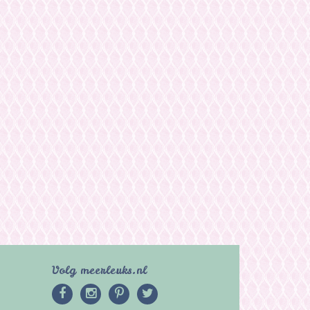
Volg meerleuks.nl