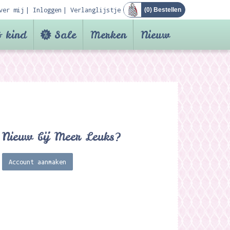
ver mij
Inloggen
Verlanglijstje
(
0
) Bestellen
 kind
Sale
Merken
Nieuw
Nieuw bij Meer Leuks?
Account aanmaken