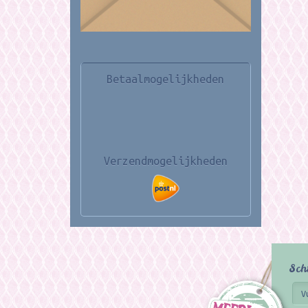
Betaalmogelijkheden
Verzendmogelijkheden
Sch