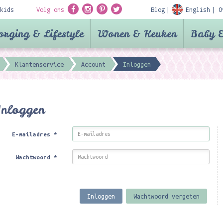
kids
Volg ons
Blog
English
O
orging & Lifestyle
Wonen & Keuken
Baby &
Klantenservice
Account
Inloggen
Inloggen
E-mailadres
*
Wachtwoord
*
Inloggen
Wachtwoord vergeten