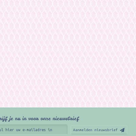
rijf je nu in voor onze nieuwsbrief
Aanmelden nieuwsbrief