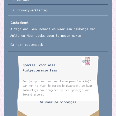
Privacyverklaring
Gastenboek
Altijd een leuk moment om weer een pakketje van
Anita en Meer Leuks open te mogen maken!
Ga naar gastenboek
Speciaal voor onze
Postpapierenzo fans!
Ben je op zoek naar een leuke penvriend(in)?
Dan kun je hier je oproepje plaatsen. Je kunt
natuurlijk ook reageren op een oproepje van
iemand anders.
Ga naar de oproepjes