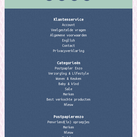
Klantenservice
Account
Veelgestelde vragen
Algemene voorwaarden
English
Contact
Privacyverklaring
Categorieën
Postpapier Enzo
Verzorging & Lifestyle
Wonen & Keuken
Baby & kind
Sale
Merken
Best verkochte producten
Nieuw
Postpapierenzo
Penvriend(in) oproepjes
Merken
Nieuw