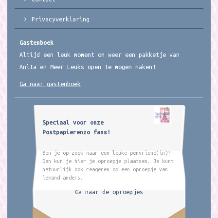
Privacyverklaring
Gastenboek
Altijd een leuk moment om weer een pakketje van
Anita en Meer Leuks open te mogen maken!
Ga naar gastenboek
Speciaal voor onze
Postpapierenzo fans!
Ben je op zoek naar een leuke penvriend(in)?
Dan kun je hier je oproepje plaatsen. Je kunt
natuurlijk ook reageren op een oproepje van
iemand anders.
Ga naar de oproepjes