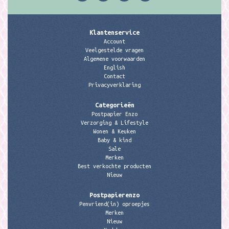
Klantenservice
Account
Veelgestelde vragen
Algemene voorwaarden
English
Contact
Privacyverklaring
Categorieën
Postpapier Enzo
Verzorging & Lifestyle
Wonen & Keuken
Baby & kind
Sale
Merken
Best verkochte producten
Nieuw
Postpapierenzo
Penvriend(in) oproepjes
Merken
Nieuw