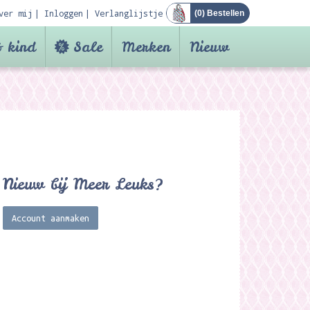
ver mij
Inloggen
Verlanglijstje
(
0
) Bestellen
 kind
Sale
Merken
Nieuw
Nieuw bij Meer Leuks?
Account aanmaken