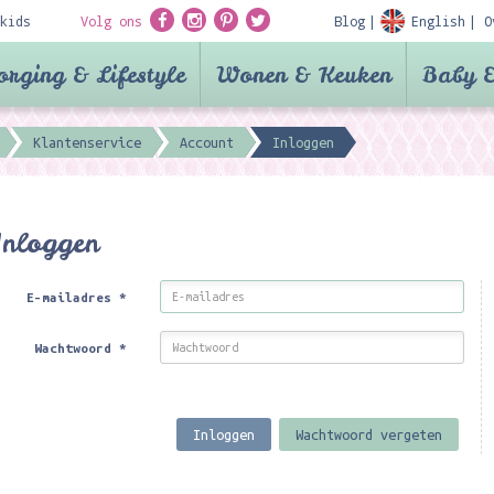
kids
Volg ons
Blog
English
O
orging & Lifestyle
Wonen & Keuken
Baby &
Klantenservice
Account
Inloggen
Inloggen
E-mailadres
*
Wachtwoord
*
Inloggen
Wachtwoord vergeten