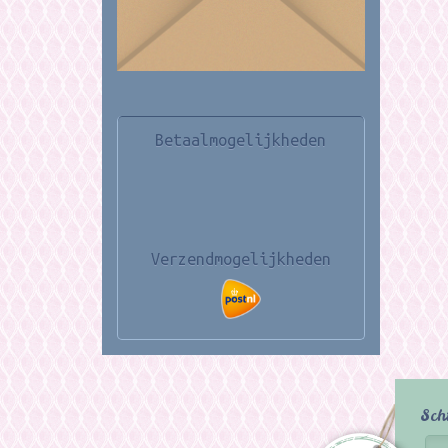
Betaalmogelijkheden
Verzendmogelijkheden
Sch