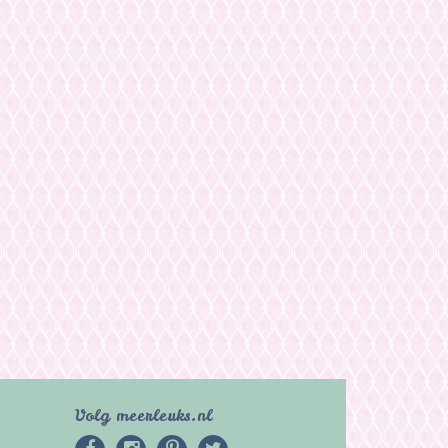
Volg meerleuks.nl