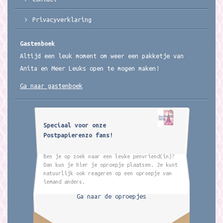
Privacyverklaring
Gastenboek
Altijd een leuk moment om weer een pakketje van
Anita en Meer Leuks open te mogen maken!
Ga naar gastenboek
Speciaal voor onze
Postpapierenzo fans!
Ben je op zoek naar een leuke penvriend(in)?
Dan kun je hier je oproepje plaatsen. Je kunt
natuurlijk ook reageren op een oproepje van
iemand anders.
Ga naar de oproepjes