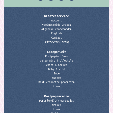
Klantenservice
Account
Veelgestelde vragen
Algemene voorwaarden
English
Contact
Privacyverklaring
Categorieën
Postpapier Enzo
Verzorging & Lifestyle
Wonen & Keuken
Baby & kind
Sale
Merken
Best verkochte producten
Nieuw
Postpapierenzo
Penvriend(in) oproepjes
Merken
Nieuw