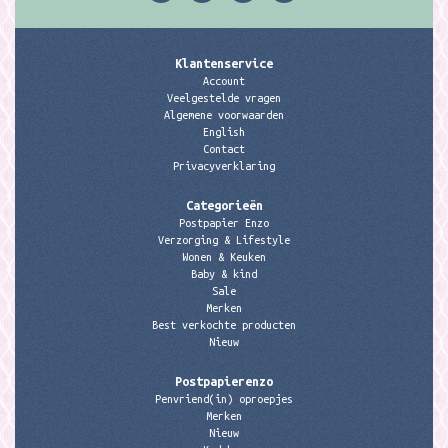
Klantenservice
Account
Veelgestelde vragen
Algemene voorwaarden
English
Contact
Privacyverklaring
Categorieën
Postpapier Enzo
Verzorging & Lifestyle
Wonen & Keuken
Baby & kind
Sale
Merken
Best verkochte producten
Nieuw
Postpapierenzo
Penvriend(in) oproepjes
Merken
Nieuw