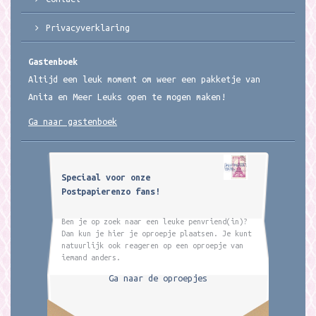
Privacyverklaring
Gastenboek
Altijd een leuk moment om weer een pakketje van
Anita en Meer Leuks open te mogen maken!
Ga naar gastenboek
Speciaal voor onze
Postpapierenzo fans!
Ben je op zoek naar een leuke penvriend(in)?
Dan kun je hier je oproepje plaatsen. Je kunt
natuurlijk ook reageren op een oproepje van
iemand anders.
Ga naar de oproepjes