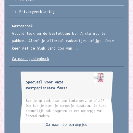
Privacyverklaring
Gastenboek
Altijd leuk om de bestelling bij Anita uit te
pakken. Alsof je allemaal cadeautjes krijgt. Deze
keer met de high land cow van...
Ga naar gastenboek
Speciaal voor onze
Postpapierenzo fans!
Ben je op zoek naar een leuke penvriend(in)?
Dan kun je hier je oproepje plaatsen. Je kunt
natuurlijk ook reageren op een oproepje van
iemand anders.
Ga naar de oproepjes