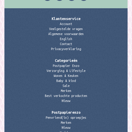
Klantenservice
Account
Veelgestelde vragen
Algemene voorwaarden
English
Contact
Privacyverklaring
Categorieën
Postpapier Enzo
Verzorging & Lifestyle
Wonen & Keuken
Baby & kind
Sale
Merken
Best verkochte producten
Nieuw
Postpapierenzo
Penvriend(in) oproepjes
Merken
Nieuw