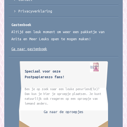
Privacyverklaring
Gastenboek
Altijd een leuk moment om weer een pakketje van
Anita en Meer Leuks open te mogen maken!
Ga naar gastenboek
Speciaal voor onze
Postpapierenzo fans!
Ben je op zoek naar een leuke penvriend(in)?
Dan kun je hier je oproepje plaatsen. Je kunt
natuurlijk ook reageren op een oproepje van
iemand anders.
Ga naar de oproepjes