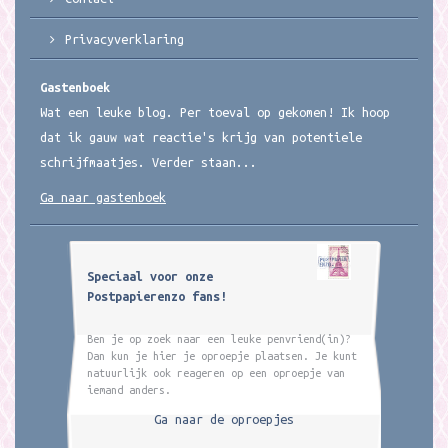
Privacyverklaring
Gastenboek
Wat een leuke blog. Per toeval op gekomen! Ik hoop
dat ik gauw wat reactie's krijg van potentiele
schrijfmaatjes. Verder staan...
Ga naar gastenboek
Speciaal voor onze
Postpapierenzo fans!
Ben je op zoek naar een leuke penvriend(in)?
Dan kun je hier je oproepje plaatsen. Je kunt
natuurlijk ook reageren op een oproepje van
iemand anders.
Ga naar de oproepjes