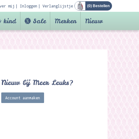
ver mij
Inloggen
Verlanglijstje
(
0
) Bestellen
 kind
Sale
Merken
Nieuw
Nieuw bij Meer Leuks?
Account aanmaken