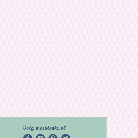
Volg meerleuks.nl