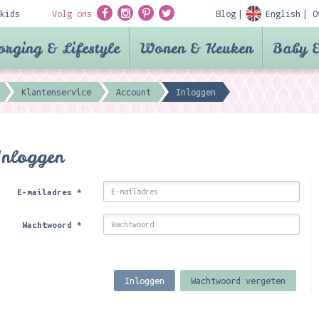
kids
Volg ons
Blog
English
O
orging & Lifestyle
Wonen & Keuken
Baby &
Klantenservice
Account
Inloggen
Inloggen
E-mailadres
*
Wachtwoord
*
Inloggen
Wachtwoord vergeten