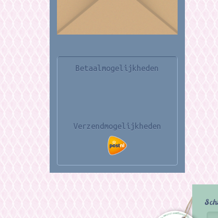
Betaalmogelijkheden
Verzendmogelijkheden
Sch