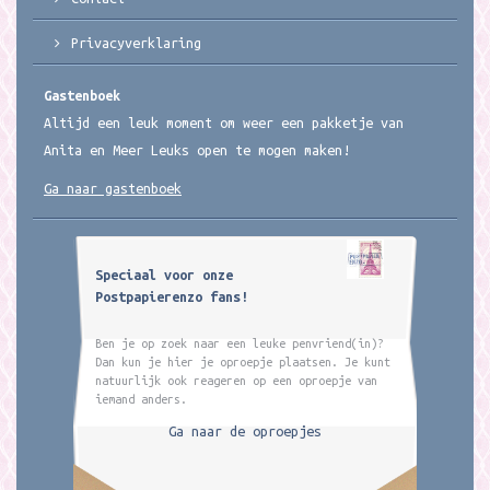
Privacyverklaring
Gastenboek
Altijd een leuk moment om weer een pakketje van
Anita en Meer Leuks open te mogen maken!
Ga naar gastenboek
Speciaal voor onze
Postpapierenzo fans!
Ben je op zoek naar een leuke penvriend(in)?
Dan kun je hier je oproepje plaatsen. Je kunt
natuurlijk ook reageren op een oproepje van
iemand anders.
Ga naar de oproepjes