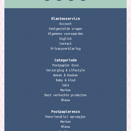
Klantenservice
Account
Veelgestelde vragen
Algemene voorwaarden
English
Contact
Privacyverklaring
Categorieën
Postpapier Enzo
Verzorging & Lifestyle
Wonen & Keuken
Baby & kind
Sale
Merken
Best verkochte producten
Nieuw
Postpapierenzo
Penvriend(in) oproepjes
Merken
Nieuw