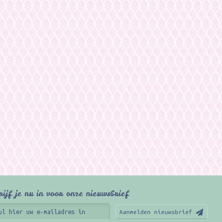
rijf je nu in voor onze nieuwsbrief
Aanmelden nieuwsbrief