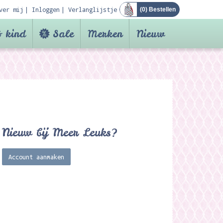
ver mij
Inloggen
Verlanglijstje
(
0
) Bestellen
 kind
Sale
Merken
Nieuw
Nieuw bij Meer Leuks?
Account aanmaken