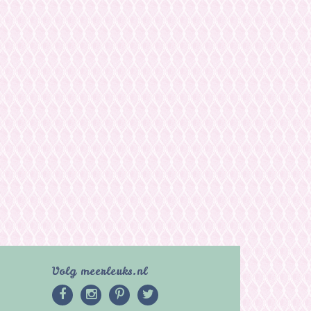
Volg meerleuks.nl