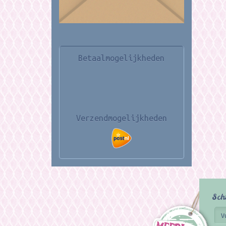
Betaalmogelijkheden
Verzendmogelijkheden
Sch