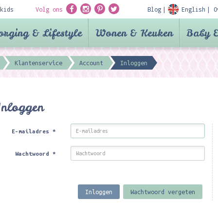
kids
Volg ons
Blog
English
O
orging & Lifestyle
Wonen & Keuken
Baby &
Klantenservice
Account
Inloggen
Inloggen
E-mailadres
*
Wachtwoord
*
Inloggen
Wachtwoord vergeten