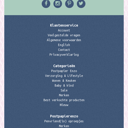
Klantenservice
Account
Veelgestelde vragen
Algemene voorwaarden
English
Contact
Privacyverklaring
Categorieën
Postpapier Enzo
Verzorging & Lifestyle
Wonen & Keuken
Baby & kind
Sale
Merken
Best verkochte producten
Nieuw
Postpapierenzo
Penvriend(in) oproepjes
Merken