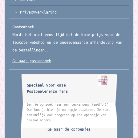
Privacyverklaring
Gastenboek
Wordt het niet eens tijd dat de Nobelprijs voor de
leukste webshop én de ongeëvenaarde afhandeling van
de bestellingen...
Ga naar gastenboek
Speciaal voor onze
Postpapierenzo fans!
Ben je op zoek naar een leuke penvriend(in)?
Dan kun je hier je oproepje plaatsen. Je kunt
natuurlijk ook reageren op een oproepje van
iemand anders.
Ga naar de oproepjes