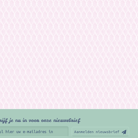
rijf je nu in voor onze nieuwsbrief
Aanmelden nieuwsbrief