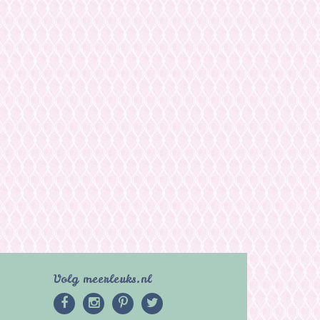
Volg meerleuks.nl