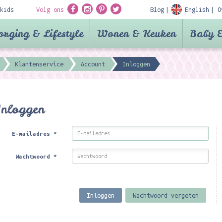
kids
Volg ons
Blog
English
O
orging & Lifestyle
Wonen & Keuken
Baby &
Klantenservice
Account
Inloggen
Inloggen
E-mailadres
*
Wachtwoord
*
Inloggen
Wachtwoord vergeten