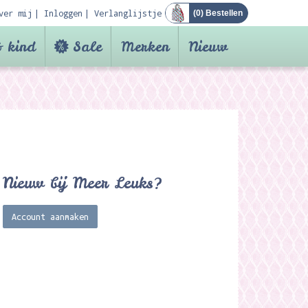
ver mij
Inloggen
Verlanglijstje
(
0
) Bestellen
 kind
Sale
Merken
Nieuw
Nieuw bij Meer Leuks?
Account aanmaken