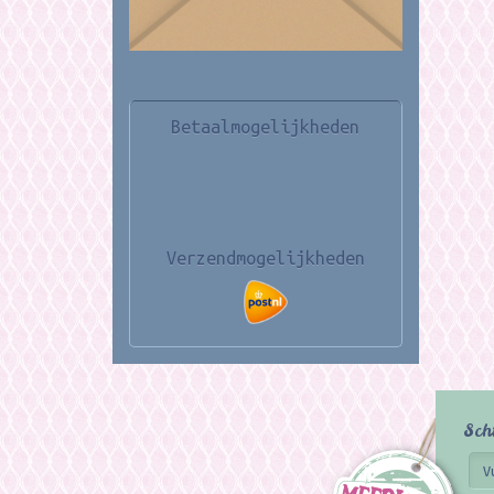
Betaalmogelijkheden
Verzendmogelijkheden
Sch