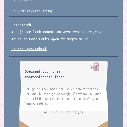
Privacyverklaring
Gastenboek
Altijd een leuk moment om weer een pakketje van
Anita en Meer Leuks open te mogen maken!
Ga naar gastenboek
Speciaal voor onze
Postpapierenzo fans!
Ben je op zoek naar een leuke penvriend(in)?
Dan kun je hier je oproepje plaatsen. Je kunt
natuurlijk ook reageren op een oproepje van
iemand anders.
Ga naar de oproepjes