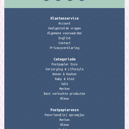
Klantenservice
Account
Veelgestelde vragen
Algemene voorwaarden
English
Contact
Privacyverklaring
Categorieën
Postpapier Enzo
Verzorging & Lifestyle
Wonen & Keuken
Baby & kind
Sale
Merken
Best verkochte producten
Nieuw
Postpapierenzo
Penvriend(in) oproepjes
Merken
Nieuw