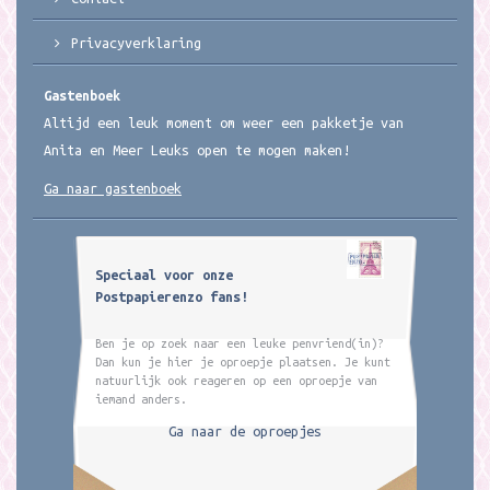
Privacyverklaring
Gastenboek
Altijd een leuk moment om weer een pakketje van
Anita en Meer Leuks open te mogen maken!
Ga naar gastenboek
Speciaal voor onze
Postpapierenzo fans!
Ben je op zoek naar een leuke penvriend(in)?
Dan kun je hier je oproepje plaatsen. Je kunt
natuurlijk ook reageren op een oproepje van
iemand anders.
Ga naar de oproepjes