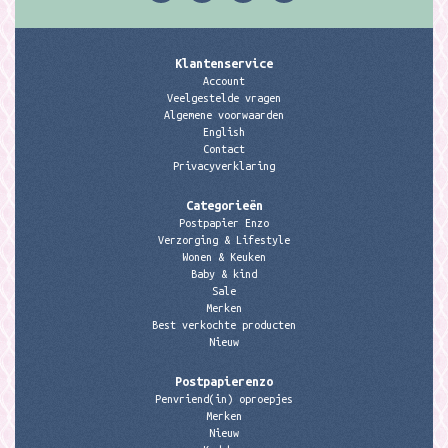
Klantenservice
Account
Veelgestelde vragen
Algemene voorwaarden
English
Contact
Privacyverklaring
Categorieën
Postpapier Enzo
Verzorging & Lifestyle
Wonen & Keuken
Baby & kind
Sale
Merken
Best verkochte producten
Nieuw
Postpapierenzo
Penvriend(in) oproepjes
Merken
Nieuw