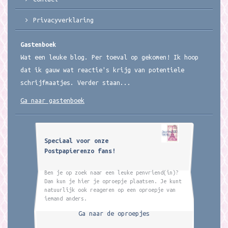
Privacyverklaring
Gastenboek
Wat een leuke blog. Per toeval op gekomen! Ik hoop
dat ik gauw wat reactie's krijg van potentiele
schrijfmaatjes. Verder staan...
Ga naar gastenboek
Speciaal voor onze
Postpapierenzo fans!
Ben je op zoek naar een leuke penvriend(in)?
Dan kun je hier je oproepje plaatsen. Je kunt
natuurlijk ook reageren op een oproepje van
iemand anders.
Ga naar de oproepjes