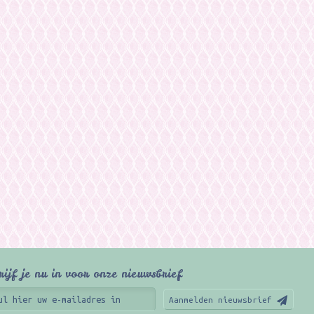
rijf je nu in voor onze nieuwsbrief
Aanmelden nieuwsbrief