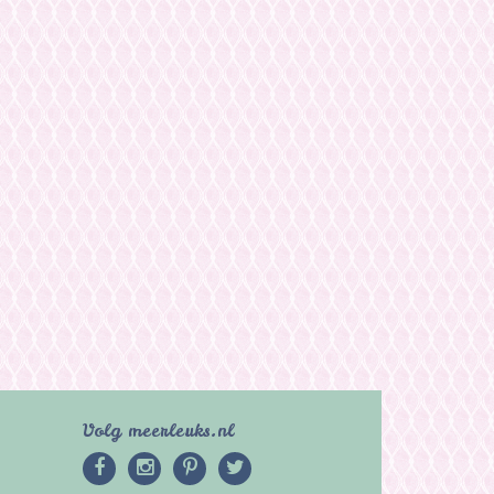
Volg meerleuks.nl