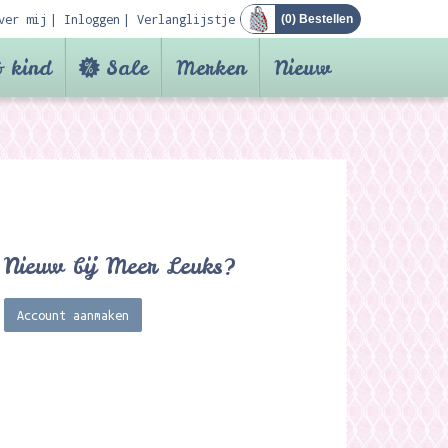
ver mij
Inloggen
Verlanglijstje
(
0
) Bestellen
 kind
Sale
Merken
Nieuw
Nieuw bij Meer Leuks?
Account aanmaken