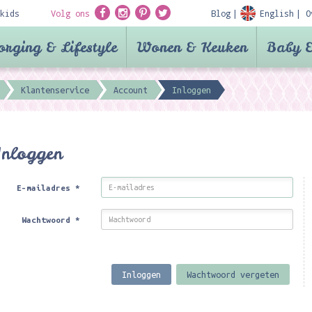
kids
Volg ons
Blog
English
O
orging & Lifestyle
Wonen & Keuken
Baby &
Klantenservice
Account
Inloggen
Inloggen
E-mailadres
*
Wachtwoord
*
Inloggen
Wachtwoord vergeten