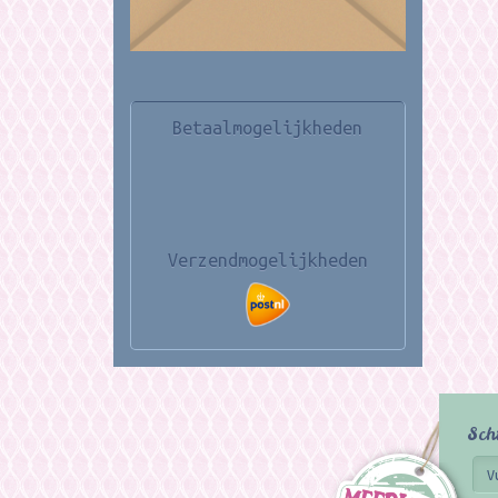
Betaalmogelijkheden
Verzendmogelijkheden
Sch