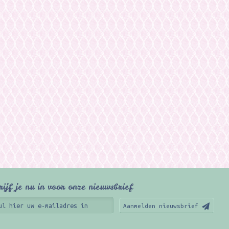
rijf je nu in voor onze nieuwsbrief
Aanmelden nieuwsbrief