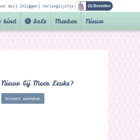
ver mij
Inloggen
Verlanglijstje
(
0
) Bestellen
 kind
Sale
Merken
Nieuw
Nieuw bij Meer Leuks?
Account aanmaken