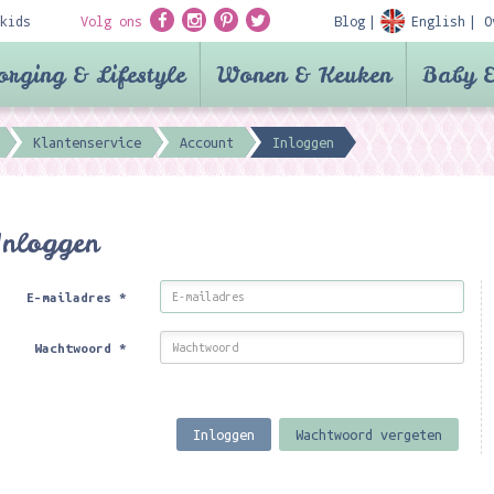
kids
Volg ons
Blog
English
O
orging & Lifestyle
Wonen & Keuken
Baby &
Klantenservice
Account
Inloggen
Inloggen
E-mailadres
*
Wachtwoord
*
Inloggen
Wachtwoord vergeten