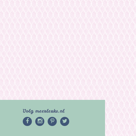
Volg meerleuks.nl