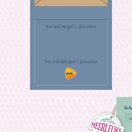
Betaalmogelijkheden
Verzendmogelijkheden
Sch