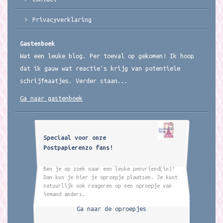
Privacyverklaring
Gastenboek
Wat een leuke blog. Per toeval op gekomen! Ik hoop
dat ik gauw wat reactie's krijg van potentiele
schrijfmaatjes. Verder staan...
Ga naar gastenboek
Speciaal voor onze
Postpapierenzo fans!
Ben je op zoek naar een leuke penvriend(in)?
Dan kun je hier je oproepje plaatsen. Je kunt
natuurlijk ook reageren op een oproepje van
iemand anders.
Ga naar de oproepjes