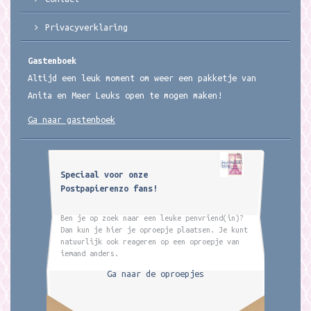
Privacyverklaring
Gastenboek
Altijd een leuk moment om weer een pakketje van
Anita en Meer Leuks open te mogen maken!
Ga naar gastenboek
Speciaal voor onze
Postpapierenzo fans!
Ben je op zoek naar een leuke penvriend(in)?
Dan kun je hier je oproepje plaatsen. Je kunt
natuurlijk ook reageren op een oproepje van
iemand anders.
Ga naar de oproepjes