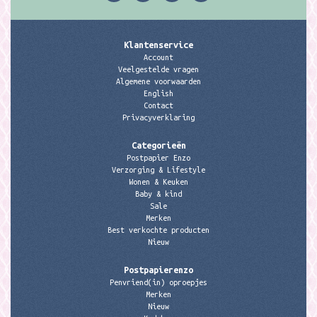
Klantenservice
Account
Veelgestelde vragen
Algemene voorwaarden
English
Contact
Privacyverklaring
Categorieën
Postpapier Enzo
Verzorging & Lifestyle
Wonen & Keuken
Baby & kind
Sale
Merken
Best verkochte producten
Nieuw
Postpapierenzo
Penvriend(in) oproepjes
Merken
Nieuw