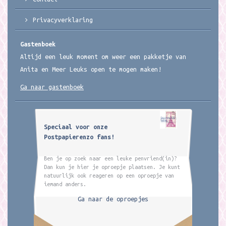
Privacyverklaring
Gastenboek
Altijd een leuk moment om weer een pakketje van
Anita en Meer Leuks open te mogen maken!
Ga naar gastenboek
Speciaal voor onze
Postpapierenzo fans!
Ben je op zoek naar een leuke penvriend(in)?
Dan kun je hier je oproepje plaatsen. Je kunt
natuurlijk ook reageren op een oproepje van
iemand anders.
Ga naar de oproepjes