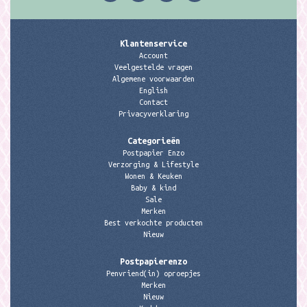
Klantenservice
Account
Veelgestelde vragen
Algemene voorwaarden
English
Contact
Privacyverklaring
Categorieën
Postpapier Enzo
Verzorging & Lifestyle
Wonen & Keuken
Baby & kind
Sale
Merken
Best verkochte producten
Nieuw
Postpapierenzo
Penvriend(in) oproepjes
Merken
Nieuw