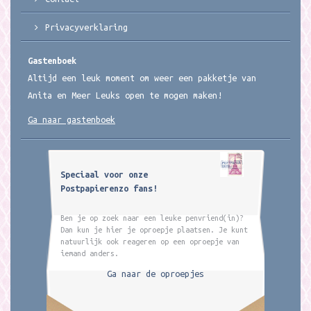
Privacyverklaring
Gastenboek
Altijd een leuk moment om weer een pakketje van
Anita en Meer Leuks open te mogen maken!
Ga naar gastenboek
Speciaal voor onze
Postpapierenzo fans!
Ben je op zoek naar een leuke penvriend(in)?
Dan kun je hier je oproepje plaatsen. Je kunt
natuurlijk ook reageren op een oproepje van
iemand anders.
Ga naar de oproepjes