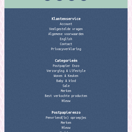
Klantenservice
Account
Veelgestelde vragen
Algemene voorwaarden
English
Contact
Privacyverklaring
Categorieën
Postpapier Enzo
Verzorging & Lifestyle
Wonen & Keuken
Baby & kind
Sale
Merken
Best verkochte producten
Nieuw
Postpapierenzo
Penvriend(in) oproepjes
Merken
Nieuw