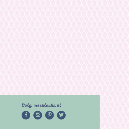
Volg meerleuks.nl