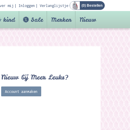
ver mij
Inloggen
Verlanglijstje
(
0
) Bestellen
 kind
Sale
Merken
Nieuw
Nieuw bij Meer Leuks?
Account aanmaken