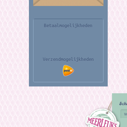
Betaalmogelijkheden
Verzendmogelijkheden
Sch