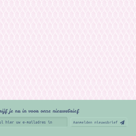
rijf je nu in voor onze nieuwsbrief
Aanmelden nieuwsbrief