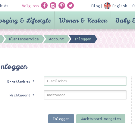
kids
Volg ons
Blog
English
O
orging & Lifestyle
Wonen & Keuken
Baby &
Klantenservice
Account
Inloggen
Inloggen
E-mailadres
*
Wachtwoord
*
Inloggen
Wachtwoord vergeten