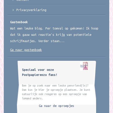
Privacyverklaring
Gastenboek
Wat een leuke blog. Per toeval op gekomen! Ik hoop
dat ik gauw wat reactie's krijg van potentiele
schrijfmaatjes. Verder staan...
Ga naar gastenboek
Speciaal voor onze
Postpapierenzo fans!
Ben je op zoek naar een leuke penvriend(in)?
Dan kun je hier je oproepje plaatsen. Je kunt
natuurlijk ook reageren op een oproepje van
iemand anders.
Ga naar de oproepjes