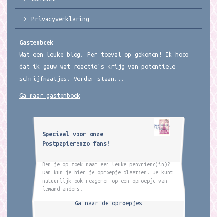
Privacyverklaring
Gastenboek
Wat een leuke blog. Per toeval op gekomen! Ik hoop
dat ik gauw wat reactie's krijg van potentiele
schrijfmaatjes. Verder staan...
Ga naar gastenboek
Speciaal voor onze
Postpapierenzo fans!
Ben je op zoek naar een leuke penvriend(in)?
Dan kun je hier je oproepje plaatsen. Je kunt
natuurlijk ook reageren op een oproepje van
iemand anders.
Ga naar de oproepjes