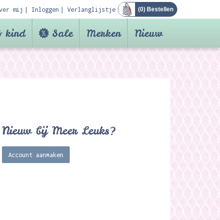
ver mij
Inloggen
Verlanglijstje
(
0
) Bestellen
 kind
Sale
Merken
Nieuw
Nieuw bij Meer Leuks?
Account aanmaken