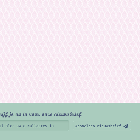
rijf je nu in voor onze nieuwsbrief
Aanmelden nieuwsbrief