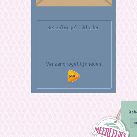
Betaalmogelijkheden
Verzendmogelijkheden
Sch