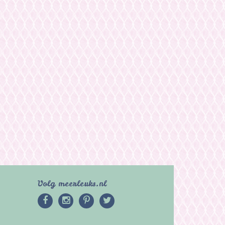
Volg meerleuks.nl