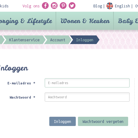
kids
Volg ons
Blog
English
O
orging & Lifestyle
Wonen & Keuken
Baby &
Klantenservice
Account
Inloggen
Inloggen
E-mailadres
*
Wachtwoord
*
Inloggen
Wachtwoord vergeten