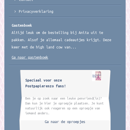
Privacyverklaring
Gastenboek
Altijd leuk om de bestelling bij Anita uit te
pakken. Alsof je allemaal cadeautjes krijgt. Deze
keer met de high land cow van...
Ga naar gastenboek
Speciaal voor onze
Postpapierenzo fans!
Ben je op zoek naar een leuke penvriend(in)?
Dan kun je hier je oproepje plaatsen. Je kunt
natuurlijk ook reageren op een oproepje van
iemand anders.
Ga naar de oproepjes