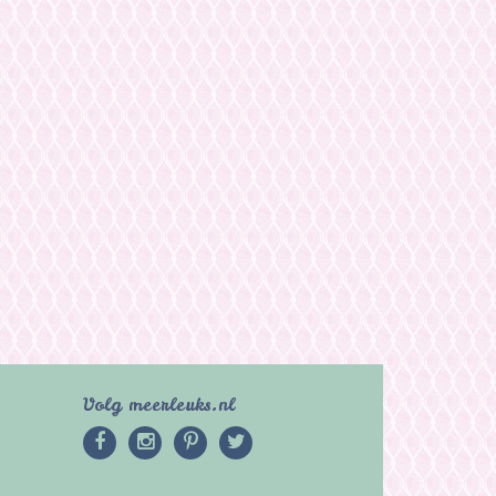
Volg meerleuks.nl