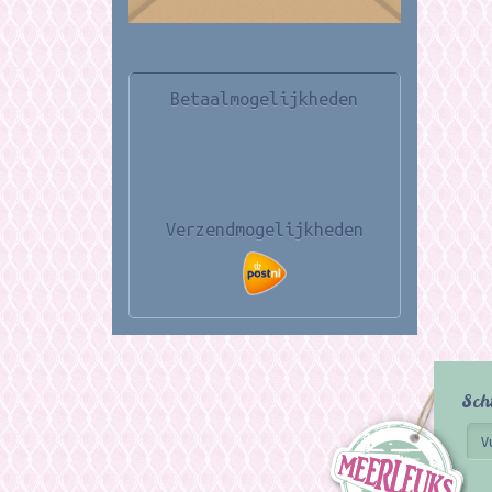
Betaalmogelijkheden
Verzendmogelijkheden
Sch