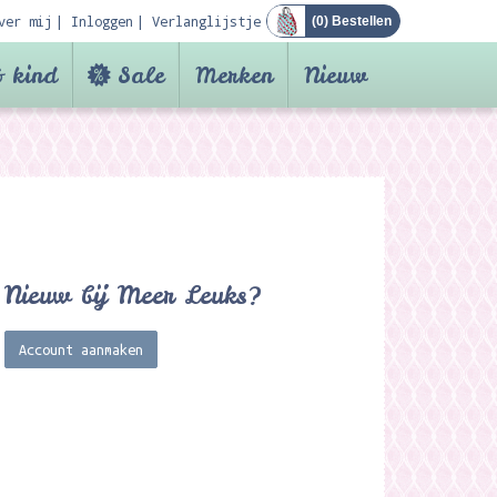
ver mij
Inloggen
Verlanglijstje
(
0
) Bestellen
 kind
Sale
Merken
Nieuw
Nieuw bij Meer Leuks?
Account aanmaken