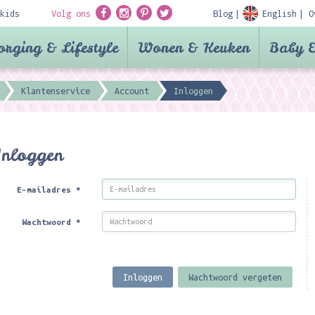
kids
Volg ons
Blog
English
O
orging & Lifestyle
Wonen & Keuken
Baby &
Klantenservice
Account
Inloggen
Inloggen
E-mailadres
*
Wachtwoord
*
Inloggen
Wachtwoord vergeten