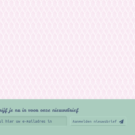
rijf je nu in voor onze nieuwsbrief
Aanmelden nieuwsbrief