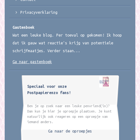
Privacyverklaring
Gastenboek
Wat een leuke blog. Per toeval op gekomen! Ik hoop
dat ik gauw wat reactie's krijg van potentiele
schrijfmaatjes. Verder staan...
Ga naar gastenboek
Speciaal voor onze
Postpapierenzo fans!
Ben je op zoek naar een leuke penvriend(in)?
Dan kun je hier je oproepje plaatsen. Je kunt
natuurlijk ook reageren op een oproepje van
iemand anders.
Ga naar de oproepjes