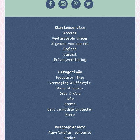
Klantenservice
Account
Veelgestelde vragen
Algemene voorwaarden
English
Contact
Privacyverklaring
Categorieën
Postpapier Enzo
Verzorging & Lifestyle
Wonen & Keuken
Baby & kind
Sale
Merken
Best verkochte producten
Nieuw
Postpapierenzo
Penvriend(in) oproepjes
Merken