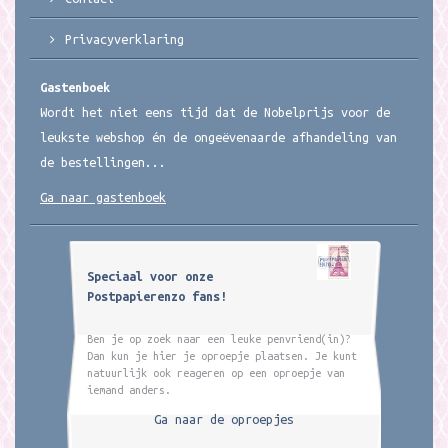
Privacyverklaring
Gastenboek
Wordt het niet eens tijd dat de Nobelprijs voor de
leukste webshop én de ongeëvenaarde afhandeling van
de bestellingen...
Ga naar gastenboek
Speciaal voor onze
Postpapierenzo fans!
Ben je op zoek naar een leuke penvriend(in)?
Dan kun je hier je oproepje plaatsen. Je kunt
natuurlijk ook reageren op een oproepje van
iemand anders.
Ga naar de oproepjes