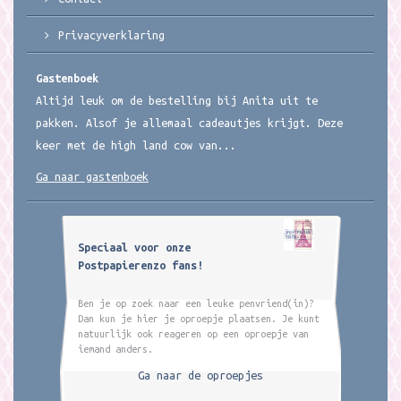
Privacyverklaring
Gastenboek
Altijd leuk om de bestelling bij Anita uit te
pakken. Alsof je allemaal cadeautjes krijgt. Deze
keer met de high land cow van...
Ga naar gastenboek
Speciaal voor onze
Postpapierenzo fans!
Ben je op zoek naar een leuke penvriend(in)?
Dan kun je hier je oproepje plaatsen. Je kunt
natuurlijk ook reageren op een oproepje van
iemand anders.
Ga naar de oproepjes