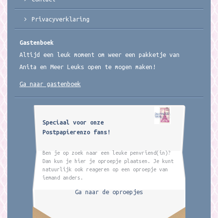
Privacyverklaring
Gastenboek
Altijd een leuk moment om weer een pakketje van
Anita en Meer Leuks open te mogen maken!
Ga naar gastenboek
Speciaal voor onze
Postpapierenzo fans!
Ben je op zoek naar een leuke penvriend(in)?
Dan kun je hier je oproepje plaatsen. Je kunt
natuurlijk ook reageren op een oproepje van
iemand anders.
Ga naar de oproepjes