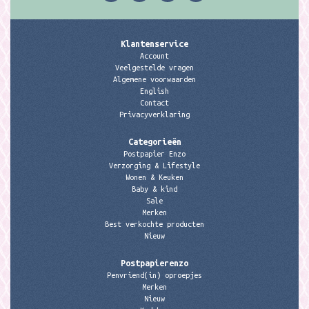
Klantenservice
Account
Veelgestelde vragen
Algemene voorwaarden
English
Contact
Privacyverklaring
Categorieën
Postpapier Enzo
Verzorging & Lifestyle
Wonen & Keuken
Baby & kind
Sale
Merken
Best verkochte producten
Nieuw
Postpapierenzo
Penvriend(in) oproepjes
Merken
Nieuw