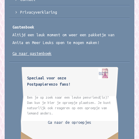
Privacyverklaring
Gastenboek
Altijd een leuk moment om weer een pakketje van
Anita en Meer Leuks open te mogen maken!
Ga naar gastenboek
Speciaal voor onze
Postpapierenzo fans!
Ben je op zoek naar een leuke penvriend(in)?
Dan kun je hier je oproepje plaatsen. Je kunt
natuurlijk ook reageren op een oproepje van
iemand anders.
Ga naar de oproepjes