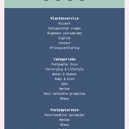
Klantenservice
Account
Veelgestelde vragen
Algemene voorwaarden
English
Contact
Privacyverklaring
Categorieën
Postpapier Enzo
Verzorging & Lifestyle
Wonen & Keuken
Baby & kind
Sale
Merken
Best verkochte producten
Nieuw
Postpapierenzo
Penvriend(in) oproepjes
Merken
Nieuw