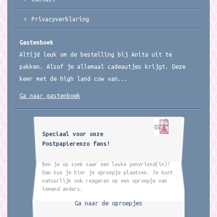
Privacyverklaring
Gastenboek
Altijd leuk om de bestelling bij Anita uit te
pakken. Alsof je allemaal cadeautjes krijgt. Deze
keer met de high land cow van...
Ga naar gastenboek
Speciaal voor onze
Postpapierenzo fans!
Ben je op zoek naar een leuke penvriend(in)?
Dan kun je hier je oproepje plaatsen. Je kunt
natuurlijk ook reageren op een oproepje van
iemand anders.
Ga naar de oproepjes