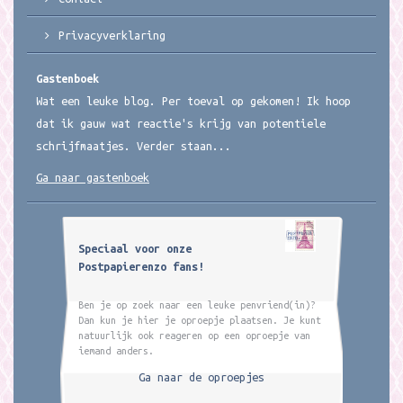
Privacyverklaring
Gastenboek
Wat een leuke blog. Per toeval op gekomen! Ik hoop
dat ik gauw wat reactie's krijg van potentiele
schrijfmaatjes. Verder staan...
Ga naar gastenboek
Speciaal voor onze
Postpapierenzo fans!
Ben je op zoek naar een leuke penvriend(in)?
Dan kun je hier je oproepje plaatsen. Je kunt
natuurlijk ook reageren op een oproepje van
iemand anders.
Ga naar de oproepjes