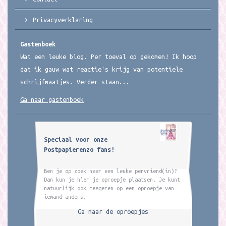
Privacyverklaring
Gastenboek
Wat een leuke blog. Per toeval op gekomen! Ik hoop
dat ik gauw wat reactie's krijg van potentiele
schrijfmaatjes. Verder staan...
Ga naar gastenboek
Speciaal voor onze
Postpapierenzo fans!
Ben je op zoek naar een leuke penvriend(in)?
Dan kun je hier je oproepje plaatsen. Je kunt
natuurlijk ook reageren op een oproepje van
iemand anders.
Ga naar de oproepjes