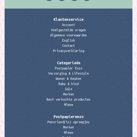
Klantenservice
Account
Veelgestelde vragen
Algemene voorwaarden
English
Contact
Privacyverklaring
Categorieën
Postpapier Enzo
Verzorging & Lifestyle
Wonen & Keuken
Baby & kind
Sale
Merken
Best verkochte producten
Nieuw
Postpapierenzo
Penvriend(in) oproepjes
Merken
Nieuw