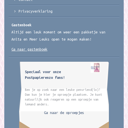
Privacyverklaring
Gastenboek
Altijd een leuk moment om weer een pakketje van
Anita en Meer Leuks open te mogen maken!
Ga naar gastenboek
Speciaal voor onze
Postpapierenzo fans!
Ben je op zoek naar een leuke penvriend(in)?
Dan kun je hier je oproepje plaatsen. Je kunt
natuurlijk ook reageren op een oproepje van
iemand anders.
Ga naar de oproepjes