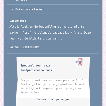
Privacyverklaring
Gastenboek
Altijd leuk om de bestelling bij Anita uit te
pakken. Alsof je allemaal cadeautjes krijgt. Deze
keer met de high land cow van...
Ga naar gastenboek
Speciaal voor onze
Postpapierenzo fans!
Ben je op zoek naar een leuke penvriend(in)?
Dan kun je hier je oproepje plaatsen. Je kunt
natuurlijk ook reageren op een oproepje van
iemand anders.
Ga naar de oproepjes